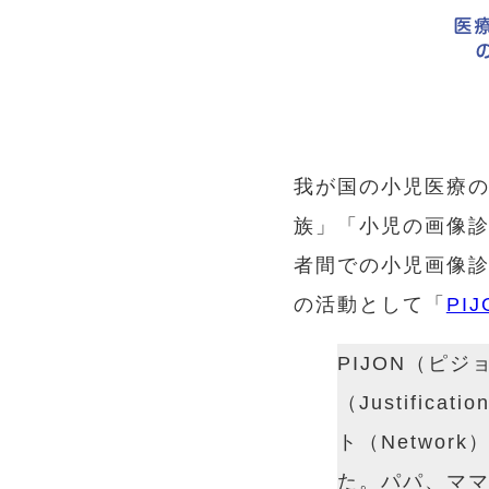
我が国の小児医療
族」「小児の画像診
者間での小児画像
の活動として「
PIJ
PIJON（ピジ
（Justific
ト（Netwo
た。パパ、マ