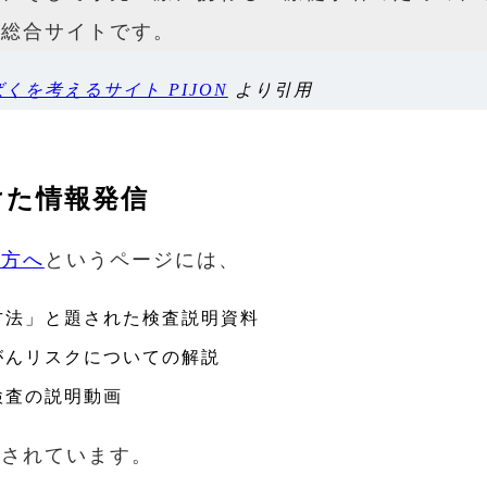
る総合サイトです。
くを考えるサイト PIJON
より引用
けた情報発信
の方へ
というページには、
方法」と題された検査説明資料
がんリスクについての解説
検査の説明動画
載されています。