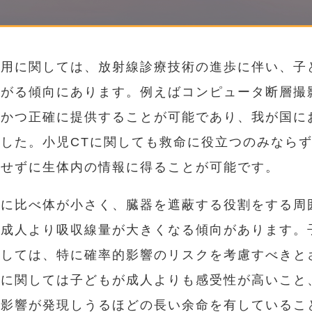
利用に関しては、放射線診療技術の進歩に伴い、子
がる傾向にあります。例えばコンピュータ断層撮
速かつ正確に提供することが可能であり、我が国に
した。小児CTに関しても救命に役立つのみなら
要せずに生体内の情報に得ることが可能です。
人に比べ体が小さく、臓器を遮蔽する役割をする周
は成人より吸収線量が大きくなる傾向があります。
関しては、特に確率的影響のリスクを考慮すべきと
んに関しては子どもが成人よりも感受性が高いこと
的影響が発現しうるほどの長い余命を有しているこ