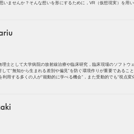
と思いませんか？そんな想いを形にするために，VR（仮想現実）を用
ariu
物理士として大学病院の放射線治療や臨床研究，臨床現場のソフトウ
して“無知から生まれる差別や偏見”を防ぐ環境作りが重要であることを実感
，医療を利用する多くの人が“能動的に学べる機会”，また受動的でも“視点
aki