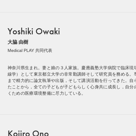
Yoshiki Owaki
大脇 由樹
Medical PLAY 共同代表
神奈川県生まれ。妻と娘の３人家族。慶應義塾大学病院で臨床現
線学）として東京都立大学の非常勤講師そして研究員を務める。
まで精力的に論文執筆や出版，そして講演活動を行ってきた。自
たことから，全ての子どもが子どもらしく心身共に成長し，自分
くための医療環境整備に尽力している。
Kojiro Ono