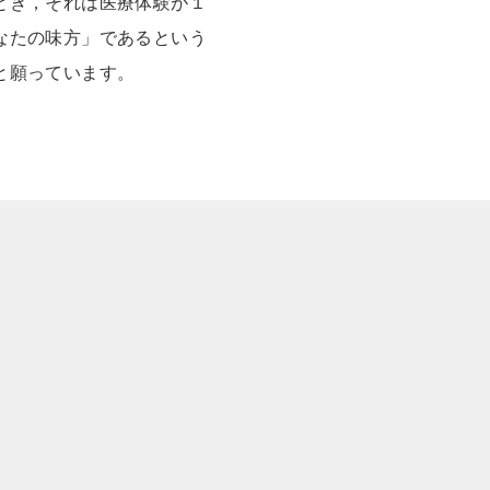
とき，それは医療体験が１
なたの味方」であるという
と願っています。