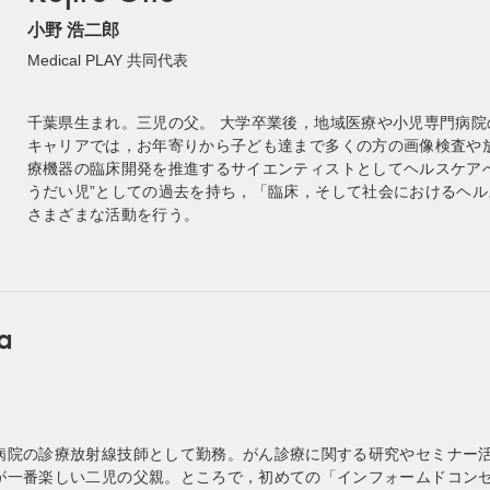
小野 浩二郎
Medical PLAY 共同代表
千葉県生まれ。三児の父。 大学卒業後，地域医療や小児専門病院
キャリアでは，お年寄りから子ども達まで多くの方の画像検査や
療機器の臨床開発を推進するサイエンティストとしてヘルスケア
うだい児”としての過去を持ち，「臨床，そして社会におけるヘ
さまざまな活動を行う。
a
病院の診療放射線技師として勤務。がん診療に関する研究やセミナー
が一番楽しい二児の父親。ところで，初めての「インフォームドコンセン